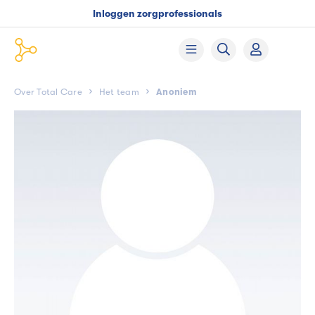
Inloggen zorgprofessionals
Over Total Care
Het team
Anoniem