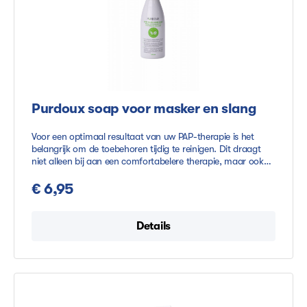
Purdoux soap voor masker en slang
Voor een optimaal resultaat van uw PAP-therapie is het
belangrijk om de toebehoren tijdig te reinigen. Dit draagt
niet alleen bij aan een comfortabelere therapie, maar ook
aan de levensduur van uw masker en slang. De zeep van
Purdoux is dan ook speciaal ontwikkeld voor de toebehoren
€ 6,95
van PAP-therapie en bevat daarom natuurlijke ingrediënten,
wat beschadiging van de siliconen voorkomt. Voor het
reinigen voegt u een klein beetje vloeibare zeep toe aan
Details
lauwwarm water en laat u de toebehoren vervolgens even
weken. Productvoordeel: Natuurlijke ingrediëntenDe
muntzeep heeft een zeer milde geur, welke voornamelijk
neutraliseertDe citrus zeep zorgt voor een frisse geur