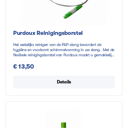
Purdoux Reinigingsborstel
Het wekelijks reinigen van de PAP-slang bevordert de
hygiëne en voorkomt schimmelvorming in uw slang. Met de
flexibele reinigingsborstel van Purdoux maakt u gemakkelijk
uw slang schoon. De reinigingsborstel van Purdoux heeft
zachte borstelharen, waardoor de slang goed
€ 13,50
schoongemaakt kan worden. De reinigingsborstel heeft een
lengte van 1 meter.Dit product is geschikt voor:Standaard
slangen met een diameter van 15mm en 22mm
Details