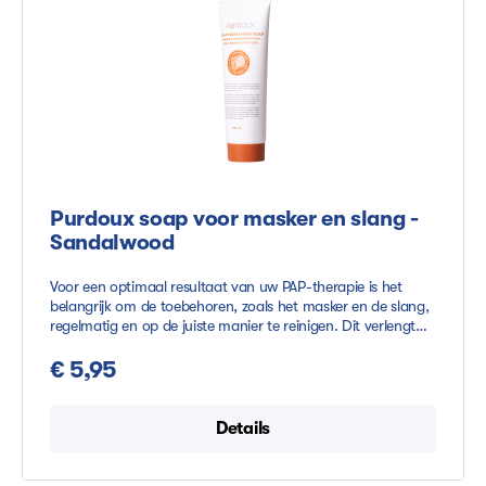
Purdoux soap voor masker en slang -
Sandalwood
Voor een optimaal resultaat van uw PAP-therapie is het
belangrijk om de toebehoren, zoals het masker en de slang,
regelmatig en op de juiste manier te reinigen. Dit verlengt
niet alleen de levensduur van uw apparatuur, maar draagt
ook bij aan een comfortabele en hygiënische therapie-
€ 5,95
ervaring. De Purdoux Sandalwood zeep is speciaal
ontwikkeld voor PAP-toebehoren en bevat uitsluitend
natuurlijke ingrediënten. Hierdoor is de zeep veilig voor
Details
siliconen materialen en zacht voor de huid. Deze formule
bevat geen alcohol, bleekmiddelen, conditioners,
moisturizers of latex, wat het risico op irritatie of