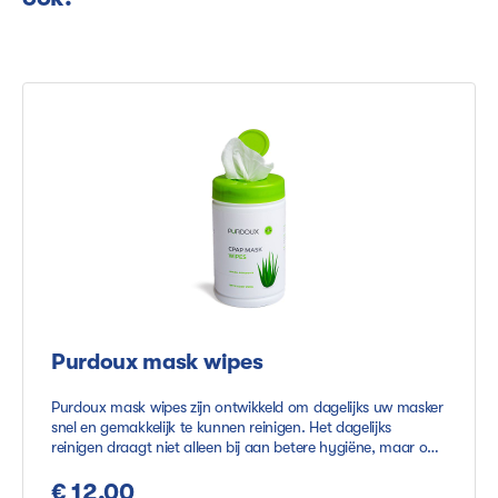
Purdoux mask wipes
Purdoux mask wipes zijn ontwikkeld om dagelijks uw masker
snel en gemakkelijk te kunnen reinigen. Het dagelijks
reinigen draagt niet alleen bij aan betere hygiëne, maar ook
aan een langere levensduur van uw masker. De wipes zijn
verkrijgbaar in de varianten aloë vera en citrus. De aloë vera
€ 12,00