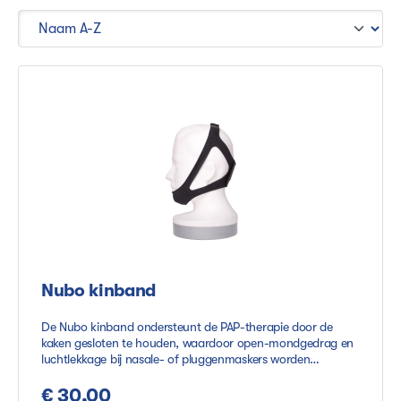
Nubo kinband
De Nubo kinband ondersteunt de PAP-therapie door de
kaken gesloten te houden, waardoor open-mondgedrag en
luchtlekkage bij nasale- of pluggenmaskers worden
verminderd. De band heeft een comfortabele pasvorm in
één maat, is verstelbaar met klittenband en gemaakt van
€ 30,00