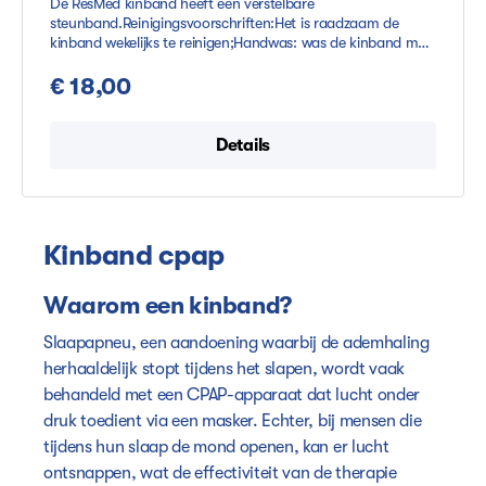
De ResMed kinband heeft een verstelbare
steunband.Reinigingsvoorschriften:Het is raadzaam de
kinband wekelijks te reinigen;Handwas: was de kinband met
de hand met een mild wasmiddel en warm water. Goed
spoelen en aan de lijn laten drogenWasmachine: was de
€ 18,00
kinband op fijne was programma met een zacht wasmiddel
en koud water. Goed spoelen en aan de lijn laten drogenBij
zichtbare gebreken is het advies de kinband te vervangen.
Details
Kinband cpap
Waarom een kinband?
Slaapapneu, een aandoening waarbij de ademhaling
herhaaldelijk stopt tijdens het slapen, wordt vaak
behandeld met een CPAP-apparaat dat lucht onder
druk toedient via een masker. Echter, bij mensen die
tijdens hun slaap de mond openen, kan er lucht
ontsnappen, wat de effectiviteit van de therapie