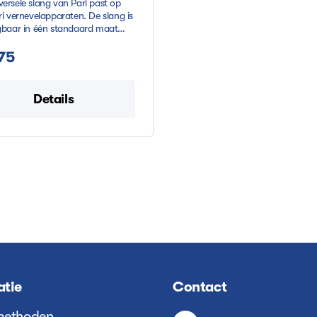
versele slang van Pari past op
ri vernevelapparaten. De slang is
jgbaar in één standaard maat
2 meter.
,75
Details
atie
Contact
methoden