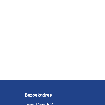
Bezoekadres
Total Care B.V.