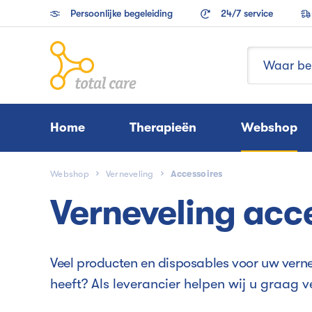
Persoonlijke begeleiding
24/7 service
Home
Therapieën
Webshop
Webshop
Verneveling
Accessoires
Verneveling acc
Veel producten en disposables voor uw vern
heeft? Als leverancier helpen wij u graag 