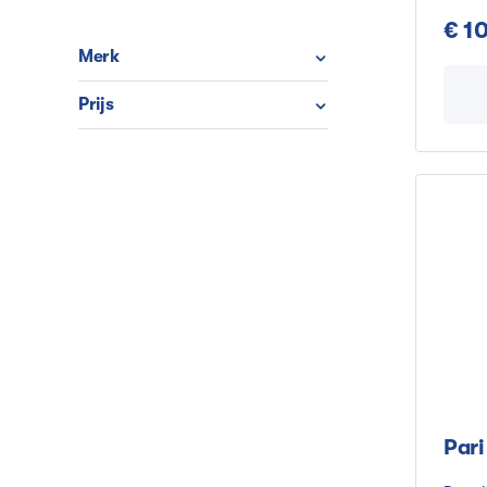
volwas
consta
€ 1
houden
Merk
hoofd
Prijs
Pari