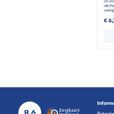
De uni
alle Pa
verkri
van 1,
€ 6
Inform
8.6
Betaal