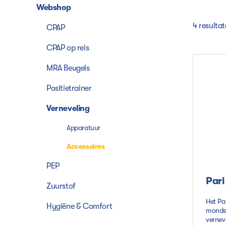
Webshop
4 resulta
CPAP
CPAP op reis
MRA Beugels
Positietrainer
Verneveling
Apparatuur
Accessoires
PEP
Pari
Zuurstof
Het Pa
Hygiëne & Comfort
mondst
verneve