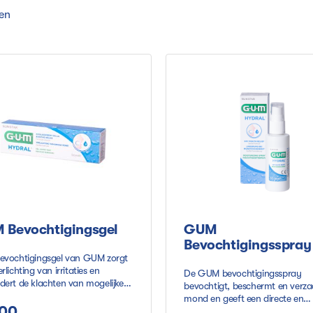
ten
 Bevochtigingsgel
GUM
Bevochtigingsspray
evochtigingsgel van GUM zorgt
rlichting van irritaties en
De GUM bevochtigingsspray
dert de klachten van mogelijke
bevochtigt, beschermt en verza
digingen als gevolg van een
mond en geeft een directe en
mond. De gel beschermt de
,00
langdurige verlichting van de k