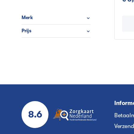
mond t
gebrui
nachts
Merk
appara
ingred
parabe
Prijs
gebrui
drager
vanaf 
Inform
8.6
Betaal
Verzend