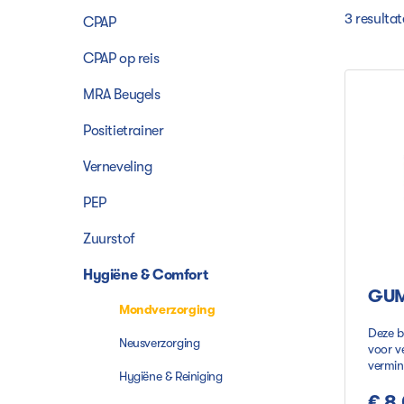
3 resulta
CPAP
CPAP op reis
MRA Beugels
Positietrainer
Verneveling
PEP
Zuurstof
Hygiëne & Comfort
GUM
Mondverzorging
Deze b
Neusverzorging
voor ve
vermin
Hygiëne & Reiniging
bescha
droge 
€ 8