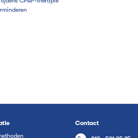
tijdens CPAP-therapie
erminderen
r
atie
Contact
methoden