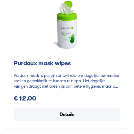
Purdoux mask wipes
Purdoux mask wipes zijn ontwikkeld om dagelijks uw masker
snel en gemakkelijk te kunnen reinigen. Het dagelijks
reinigen draagt niet alleen bij aan betere hygiëne, maar ook
aan een langere levensduur van uw masker. De wipes zijn
verkrijgbaar in de varianten aloë vera en citrus. De aloë vera
€ 12,00
variant is geurloos en neutraliserend en de citrus variant is
verrijkt met citrus extracten, wat zorgt voor een frisse geur.*
Naast het dagelijks reinigen met de mask wipes, raden we u
Details
aan om de toebehoren ook regelmatig grondig te reinigen
met bijvoorbeeld de Purdoux soap.