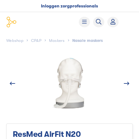
Inloggen zorgprofessionals
Webshop
CPAP
Maskers
Nasale maskers
ResMed AirFit N20