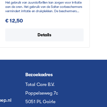
Het gebruik van zuurstofbrillen kan zorgen voor irritatie
aan de oren. Het gebruik van de Salter oorbeschermers
vermindert irritatie en drukplekken. De beschermers
worden om de slang gewikkeld en zijn geschikt voor
iedere neusbril. De oorbeschermers zijn te verkrijgen per
€ 12,50
10 stuks (5x2).
Details
Bezoekadres
Total Care B.V.
Poppelseweg 7c
oep.nl
5051 PL Goirle