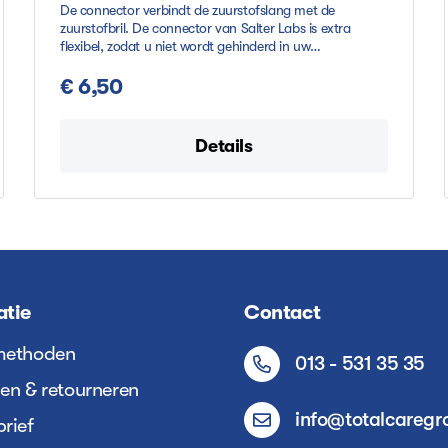
De connector verbindt de zuurstofslang met de
zuurstofbril. De connector van Salter Labs is extra
flexibel, zodat u niet wordt gehinderd in uw
bewegingsvrijheid. De connector wordt geleverd per 2
stuks.
€ 6,50
Details
atie
Contact
methoden
013 - 531 35 35
en & retourneren
info@totalcaregr
rief