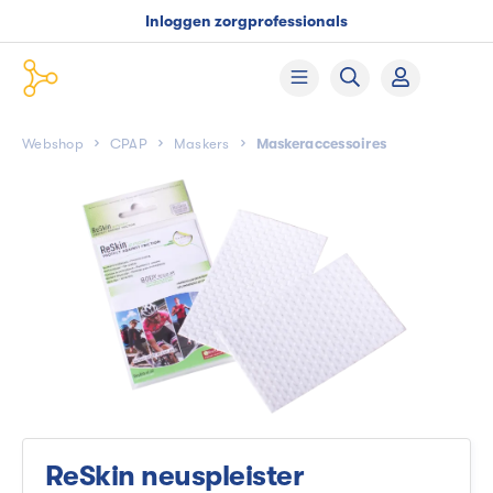
Inloggen zorgprofessionals
Webshop
CPAP
Maskers
Maskeraccessoires
ReSkin neuspleister