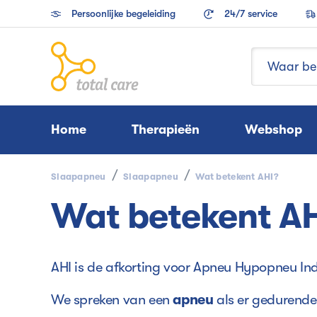
Persoonlijke begeleiding
24/7 service
Home
Therapieën
Webshop
Slaapapneu
Slaapapneu
Wat betekent AHI?
Wat betekent AH
AHI is de afkorting voor Apneu Hypopneu In
We spreken van een
apneu
als er gedurende